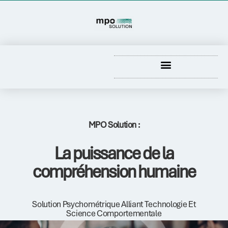
DÉCOUVRIR NOTRE SOLUTION
MPO Solution :
La puissance de la
compréhension humaine
Solution Psychométrique Alliant Technologie Et
Science Comportementale